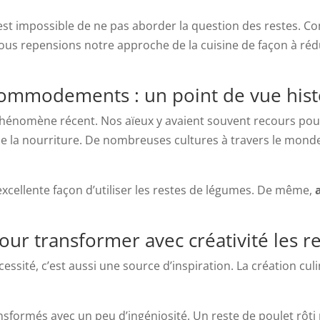
l est impossible de ne pas aborder la question des restes. C
i nous repensions notre approche de la cuisine de façon à réd
commodements : un point de vue histo
énomène récent. Nos aïeux y avaient souvent recours pour 
de la nourriture. De nombreuses cultures à travers le mond
e excellente façon d’utiliser les restes de légumes. De même,
ur transformer avec créativité les re
ssité, c’est aussi une source d’inspiration. La création culin
sformés avec un peu d’ingéniosité. Un reste de poulet rôti p